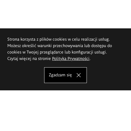
Strona korzysta z plików cookies w celu realizacji usług.
Możesz określić warunki przechowywania lub dostępu do
cookies w Twojej przeglądarce lub konfiguracji usługi.
Czytaj więcej na stronie
Polityka Prywatności
.
Zgadzam się
Akademia Sztuk Pięknych im.
Eugeniusza Gepperta we Wrocławiu