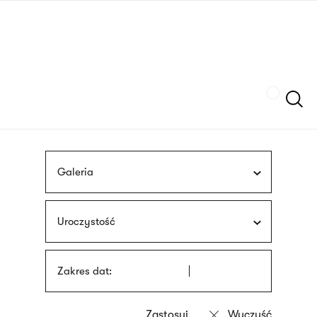
Przejdź
języka
do
migowego
treści
Szukaj
Galeria
Uroczystość
Zakres dat: