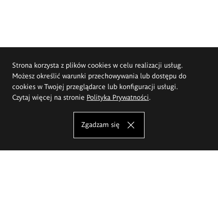
Strona korzysta z plików cookies w celu realizacji usług.
Możesz określić warunki przechowywania lub dostępu do
cookies w Twojej przeglądarce lub konfiguracji usługi.
Czytaj więcej na stronie
Polityka Prywatności
.
Zgadzam się
Akademia Sztuk Pięknych im.
Eugeniusza Gepperta we Wrocławiu