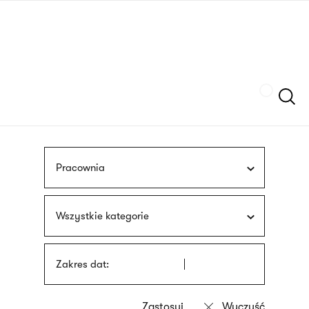
Przejdź
języka
do
migowego
treści
Szukaj
Pracownia
Wszystkie kategorie
Zakres dat: