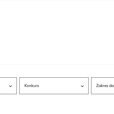
nagłówku
wersja
polska
Konkurs
Zakres da