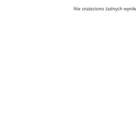
Wyniki
Nie znaleziono żadnych wynik
wyszukiwania