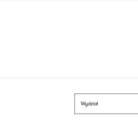
Przejdź
do
treści
Szukaj
Wydział