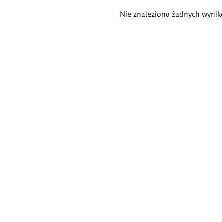
Wyniki
Nie znaleziono żadnych wynik
wyszukiwania