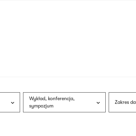
nagłówku
wersja
polska
Wykład, konferencja,
Zakres da
sympozjum