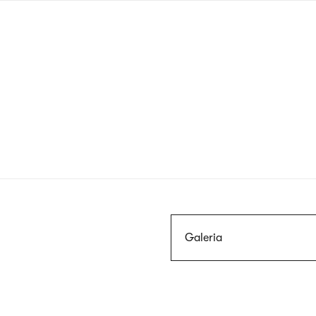
Przejdź
do
treści
Szukaj
Galeria