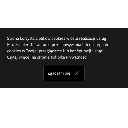
Strona korzysta z plików cookies w celu realizacji usług.
Możesz określić warunki przechowywania lub dostępu do
cookies w Twojej przeglądarce lub konfiguracji usługi.
Czytaj więcej na stronie
Polityka Prywatności
.
Zgadzam się
Akademia Sztuk Pięknych im.
Eugeniusza Gepperta we Wrocławiu