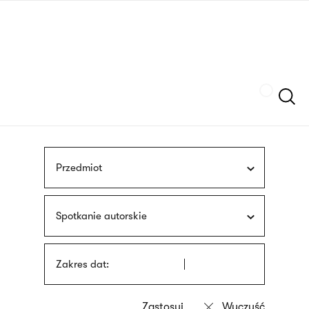
Przejdź
języka
do
migowego
treści
Szukaj
Przedmiot
Spotkanie autorskie
Zakres dat: