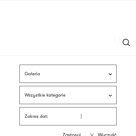
Przejdź
języka
do
migowego
treści
Szukaj
Galeria
Wszystkie kategorie
Zakres dat: