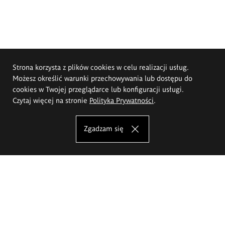
Strona korzysta z plików cookies w celu realizacji usług.
Możesz określić warunki przechowywania lub dostępu do
cookies w Twojej przeglądarce lub konfiguracji usługi.
Czytaj więcej na stronie
Polityka Prywatności
.
Zgadzam się
Akademia Sztuk Pięknych im.
Eugeniusza Gepperta we Wrocławiu