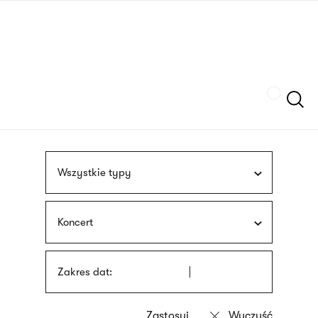
Przejdź
języka
do
migowego
treści
Szukaj
Wszystkie typy
Koncert
Zakres dat: