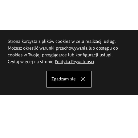
Strona korzysta z plików cookies w celu realizacji usług.
Możesz określić warunki przechowywania lub dostępu do
cookies w Twojej przeglądarce lub konfiguracji usługi.
Czytaj więcej na stronie
Polityka Prywatności
.
Zgadzam się
Akademia Sztuk Pięknych im.
Eugeniusza Gepperta we Wrocławiu