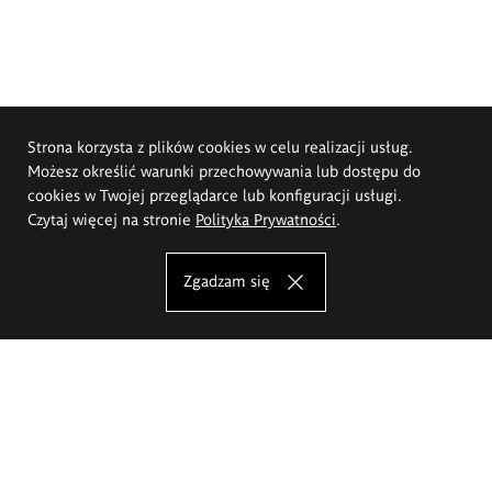
Strona korzysta z plików cookies w celu realizacji usług.
Możesz określić warunki przechowywania lub dostępu do
cookies w Twojej przeglądarce lub konfiguracji usługi.
Czytaj więcej na stronie
Polityka Prywatności
.
Zgadzam się
Akademia Sztuk Pięknych im.
Eugeniusza Gepperta we Wrocławiu