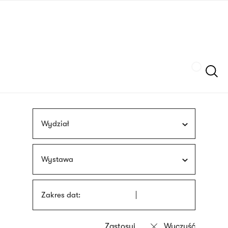
Przejdź
języka
do
migowego
treści
Szukaj
Wydział
Wystawa
Zakres dat: