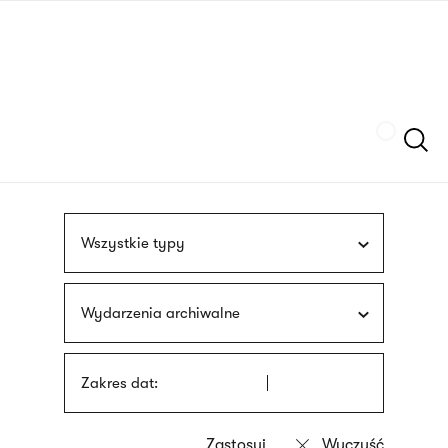
Przejdź
języka
do
migowego
treści
Szukaj
Wszystkie typy
Wydarzenia archiwalne
Zakres dat: