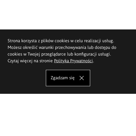
Strona korzysta z plików cookies w celu realizacji usług.
Możesz określić warunki przechowywania lub dostępu do
cookies w Twojej przeglądarce lub konfiguracji usługi.
Czytaj więcej na stronie
Polityka Prywatności
.
Zgadzam się
Akademia Sztuk Pięknych im.
Eugeniusza Gepperta we Wrocławiu