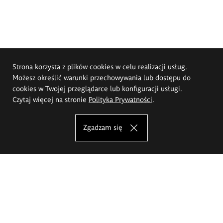
Strona korzysta z plików cookies w celu realizacji usług.
Możesz określić warunki przechowywania lub dostępu do
cookies w Twojej przeglądarce lub konfiguracji usługi.
Czytaj więcej na stronie
Polityka Prywatności
.
Zgadzam się
Akademia Sztuk Pięknych im.
Eugeniusza Gepperta we Wrocławiu