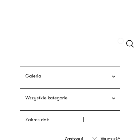
Przejdź
języka
do
migowego
treści
Szukaj
Galeria
Wszystkie kategorie
Zakres dat: