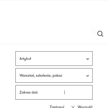
Przejdź
języka
do
migowego
treści
Szukaj
Artykuł
Warsztat, szkolenie, pokaz
Zakres dat: