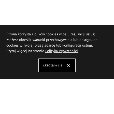
Strona korzysta z plików cookies w celu realizacji usług.
Możesz określić warunki przechowywania lub dostępu do
cookies w Twojej przeglądarce lub konfiguracji usługi.
Czytaj więcej na stronie
Polityka Prywatności
.
Zgadzam się
Akademia Sztuk Pięknych im.
Eugeniusza Gepperta we Wrocławiu