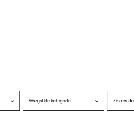
nagłówku
wersja
polska
Wszystkie kategorie
Zakres da