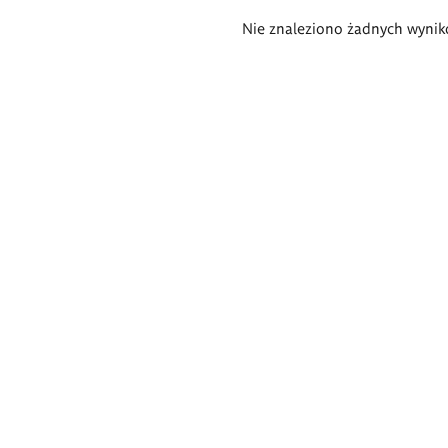
Wyniki
Nie znaleziono żadnych wynik
wyszukiwania