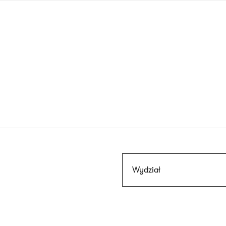
Przejdź
do
treści
Szukaj
Wydział