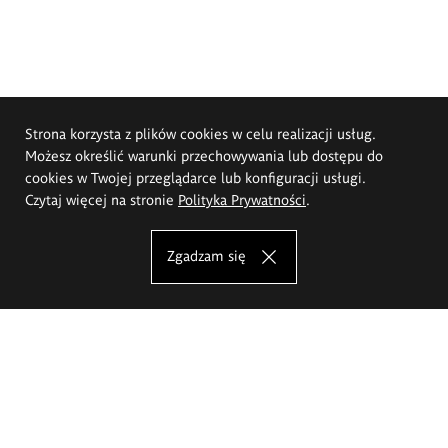
Strona korzysta z plików cookies w celu realizacji usług.
Możesz określić warunki przechowywania lub dostępu do
cookies w Twojej przeglądarce lub konfiguracji usługi.
Czytaj więcej na stronie
Polityka Prywatności
.
Zgadzam się
Akademia Sztuk Pięknych im.
Eugeniusza Gepperta we Wrocławiu