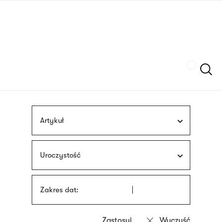
Przejdź
języka
do
migowego
treści
Szukaj
Artykuł
Uroczystość
Zakres dat: