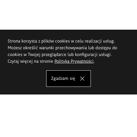
Strona korzysta z plików cookies w celu realizacji usług.
Możesz określić warunki przechowywania lub dostępu do
cookies w Twojej przeglądarce lub konfiguracji usługi.
Czytaj więcej na stronie
Polityka Prywatności
.
Zgadzam się
Akademia Sztuk Pięknych im.
Eugeniusza Gepperta we Wrocławiu