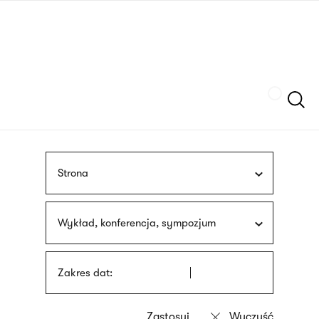
Przejdź
języka
do
migowego
treści
Szukaj
Strona
Wykład, konferencja, sympozjum
Zakres dat: