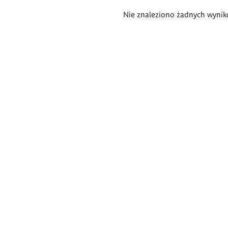
Wyniki
Nie znaleziono żadnych wynik
wyszukiwania