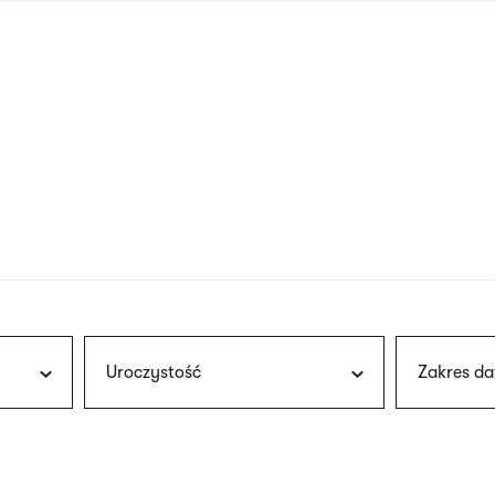
nagłówku
wersja
polska
Uroczystość
Zakres da