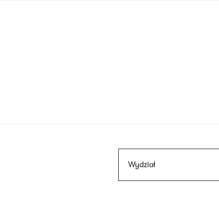
Przejdź
do
treści
Szukaj
Wydział