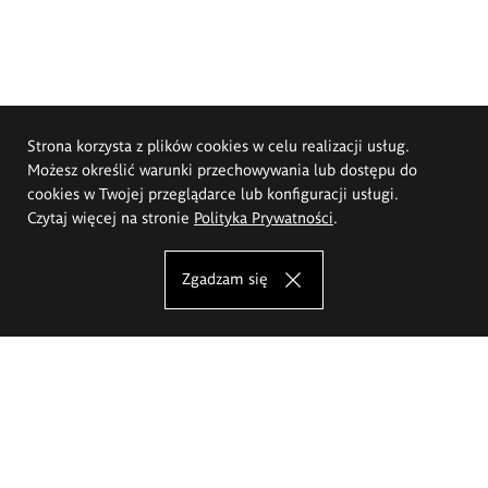
Strona korzysta z plików cookies w celu realizacji usług.
Możesz określić warunki przechowywania lub dostępu do
cookies w Twojej przeglądarce lub konfiguracji usługi.
Czytaj więcej na stronie
Polityka Prywatności
.
Zgadzam się
Akademia Sztuk Pięknych im.
Eugeniusza Gepperta we Wrocławiu