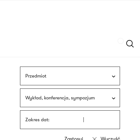
Przejdź
języka
do
migowego
treści
Szukaj
Przedmiot
Wykład, konferencja, sympozjum
Zakres dat: