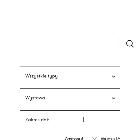
Przejdź
języka
do
migowego
treści
Szukaj
Wszystkie typy
Wystawa
Zakres dat: