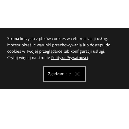
Strona korzysta z plików cookies w celu realizacji usług.
Możesz określić warunki przechowywania lub dostępu do
cookies w Twojej przeglądarce lub konfiguracji usługi.
Czytaj więcej na stronie
Polityka Prywatności
.
Zgadzam się
Akademia Sztuk Pięknych im.
Eugeniusza Gepperta we Wrocławiu