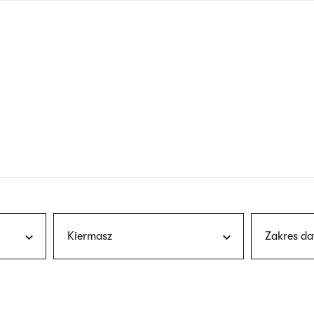
nagłówku
wersja
polska
Kiermasz
Zakres da