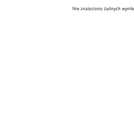
Wyniki
Nie znaleziono żadnych wynik
wyszukiwania