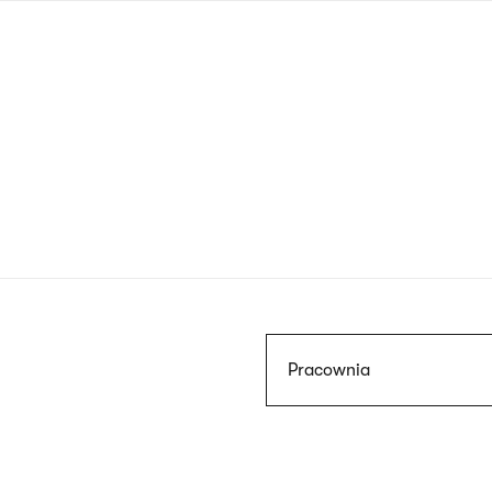
Przejdź
do
treści
Szukaj
Pracownia