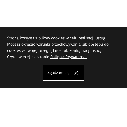
Strona korzysta z plików cookies w celu realizacji usług.
Możesz określić warunki przechowywania lub dostępu do
cookies w Twojej przeglądarce lub konfiguracji usługi.
Czytaj więcej na stronie
Polityka Prywatności
.
Zgadzam się
Akademia Sztuk Pięknych im.
Eugeniusza Gepperta we Wrocławiu