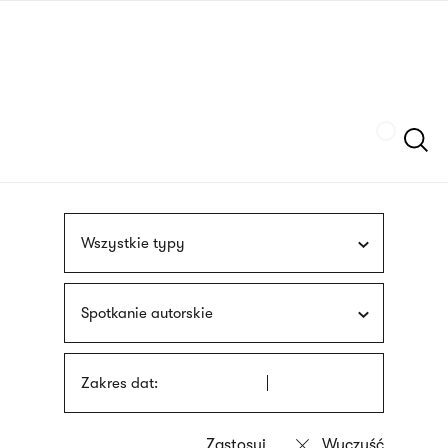
Przejdź
języka
do
migowego
treści
Szukaj
Wszystkie typy
Spotkanie autorskie
Zakres dat: