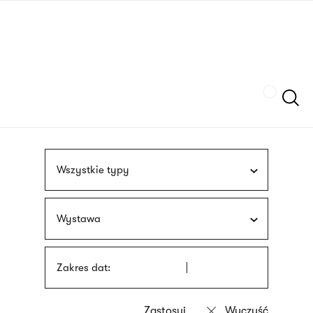
Przejdź
języka
do
migowego
treści
Szukaj
Wszystkie typy
Wystawa
Zakres dat: