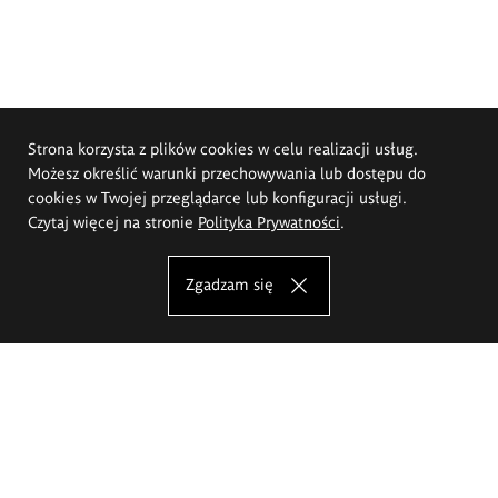
Strona korzysta z plików cookies w celu realizacji usług.
Możesz określić warunki przechowywania lub dostępu do
cookies w Twojej przeglądarce lub konfiguracji usługi.
Czytaj więcej na stronie
Polityka Prywatności
.
Zgadzam się
Akademia Sztuk Pięknych im.
Eugeniusza Gepperta we Wrocławiu