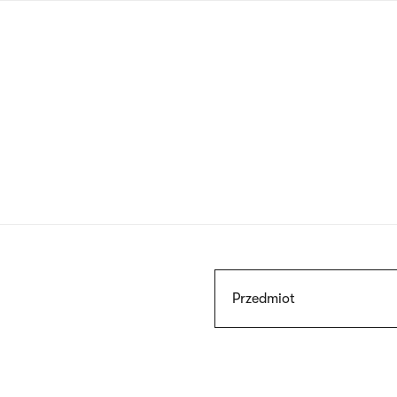
Przejdź
do
treści
Szukaj
Przedmiot