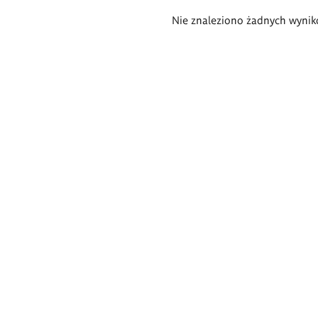
Wyniki
Nie znaleziono żadnych wynik
wyszukiwania