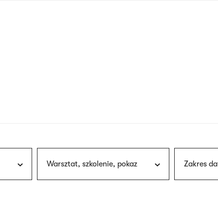
nagłówku
wersja
polska
Warsztat, szkolenie, pokaz
Zakres da