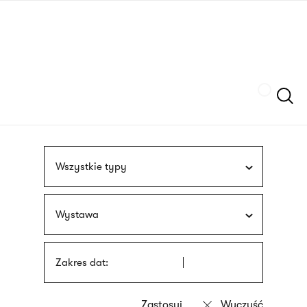
Przejdź
języka
do
migowego
treści
Szukaj
Wszystkie typy
Wystawa
Zakres dat: