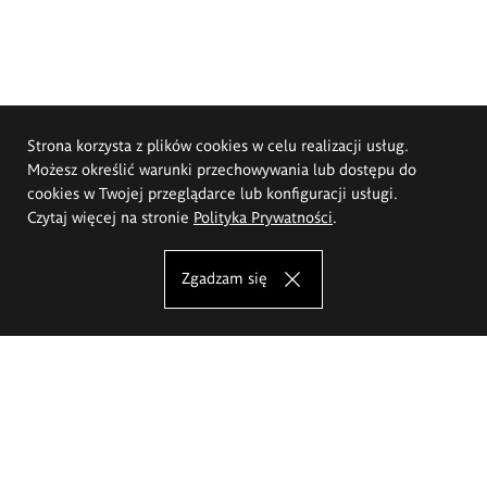
Strona korzysta z plików cookies w celu realizacji usług.
Możesz określić warunki przechowywania lub dostępu do
cookies w Twojej przeglądarce lub konfiguracji usługi.
Czytaj więcej na stronie
Polityka Prywatności
.
Zgadzam się
Akademia Sztuk Pięknych im.
Eugeniusza Gepperta we Wrocławiu