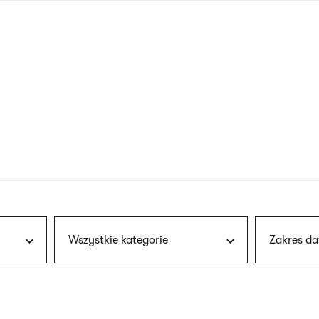
nagłówku
wersja
polska
Wszystkie kategorie
Zakres da