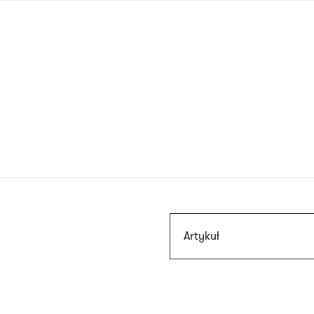
Przejdź
do
treści
Szukaj
Artykuł