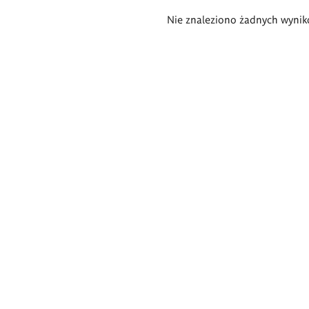
Wyniki
Nie znaleziono żadnych wynik
wyszukiwania