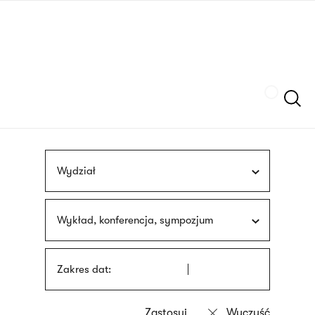
Przejdź
języka
do
migowego
treści
Szukaj
Wydział
Wykład, konferencja, sympozjum
Zakres dat: