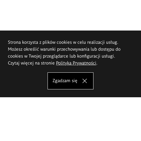
Strona korzysta z plików cookies w celu realizacji usług.
Możesz określić warunki przechowywania lub dostępu do
cookies w Twojej przeglądarce lub konfiguracji usługi.
Czytaj więcej na stronie
Polityka Prywatności
.
Zgadzam się
Akademia Sztuk Pięknych im.
Eugeniusza Gepperta we Wrocławiu