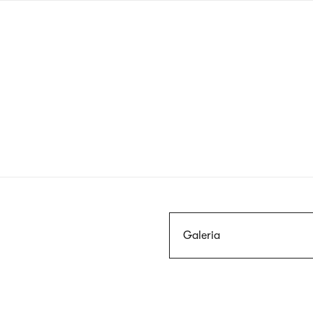
Przejdź
do
treści
Szukaj
Galeria