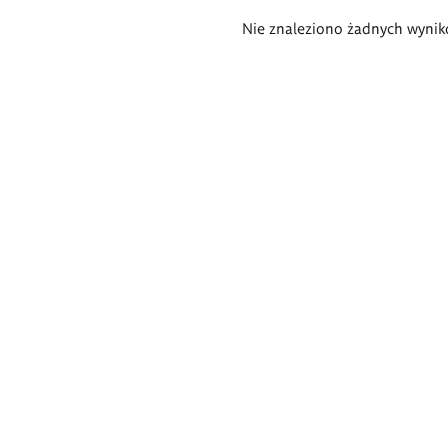
Wyniki
Nie znaleziono żadnych wynik
wyszukiwania