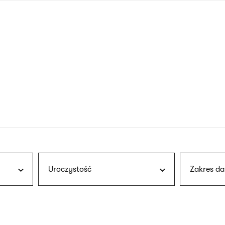
nagłówku
wersja
polska
Uroczystość
Zakres da