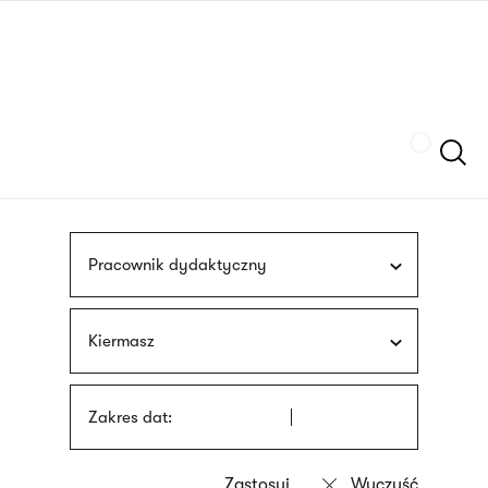
Przejdź
języka
do
migowego
treści
Szukaj
Pracownik dydaktyczny
Kiermasz
Zakres dat: