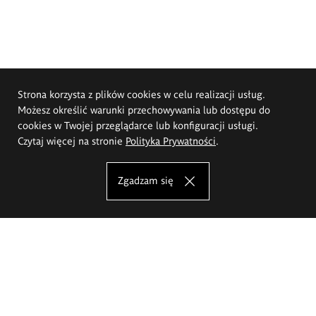
Strona korzysta z plików cookies w celu realizacji usług.
Możesz określić warunki przechowywania lub dostępu do
cookies w Twojej przeglądarce lub konfiguracji usługi.
Czytaj więcej na stronie
Polityka Prywatności
.
Zgadzam się
Akademia Sztuk Pięknych im.
Eugeniusza Gepperta we Wrocławiu