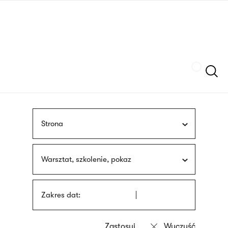
Przejdź
języka
do
migowego
treści
Szukaj
Strona
Warsztat, szkolenie, pokaz
Zakres dat: