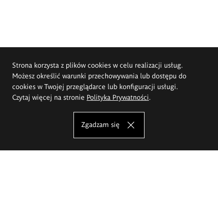
Strona korzysta z plików cookies w celu realizacji usług.
Możesz określić warunki przechowywania lub dostępu do
cookies w Twojej przeglądarce lub konfiguracji usługi.
Czytaj więcej na stronie
Polityka Prywatności
.
Zgadzam się
Akademia Sztuk Pięknych im.
Eugeniusza Gepperta we Wrocławiu