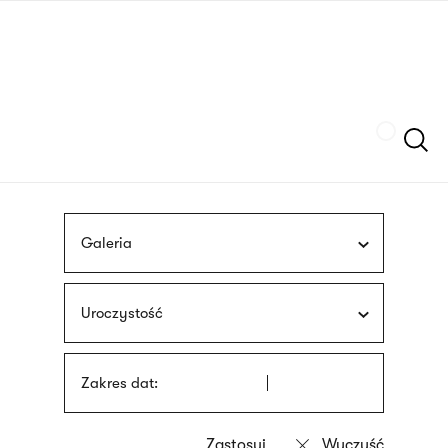
Przejdź
języka
do
migowego
treści
Szukaj
Galeria
Uroczystość
Zakres dat: