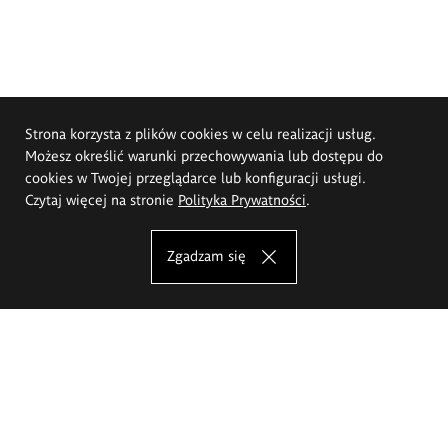
Strona korzysta z plików cookies w celu realizacji usług.
Możesz określić warunki przechowywania lub dostępu do
cookies w Twojej przeglądarce lub konfiguracji usługi.
Czytaj więcej na stronie
Polityka Prywatności
.
Zgadzam się
Akademia Sztuk Pięknych im.
Eugeniusza Gepperta we Wrocławiu