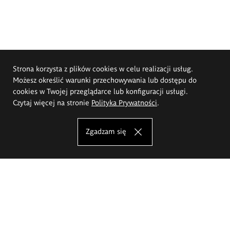
Strona korzysta z plików cookies w celu realizacji usług.
Możesz określić warunki przechowywania lub dostępu do
cookies w Twojej przeglądarce lub konfiguracji usługi.
Czytaj więcej na stronie
Polityka Prywatności
.
Zgadzam się
Akademia Sztuk Pięknych im.
Eugeniusza Gepperta we Wrocławiu