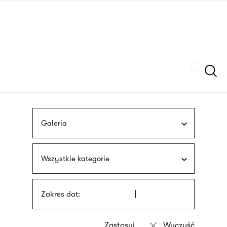
Przejdź
języka
do
migowego
treści
Szukaj
Galeria
Wszystkie kategorie
Zakres dat: