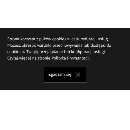
Strona korzysta z plików cookies w celu realizacji usług.
Możesz określić warunki przechowywania lub dostępu do
cookies w Twojej przeglądarce lub konfiguracji usługi.
Czytaj więcej na stronie
Polityka Prywatności
.
Zgadzam się
Akademia Sztuk Pięknych im.
Eugeniusza Gepperta we Wrocławiu