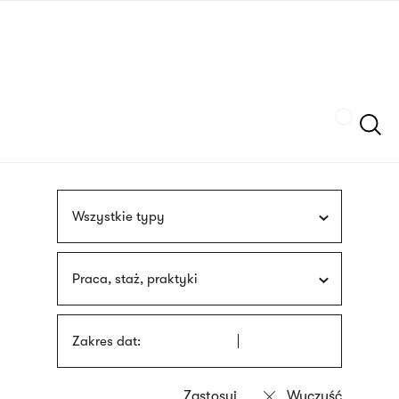
Przejdź
języka
do
migowego
treści
Szukaj
Wszystkie typy
Praca, staż, praktyki
Zakres dat: