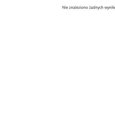
Wyniki
Nie znaleziono żadnych wynik
wyszukiwania