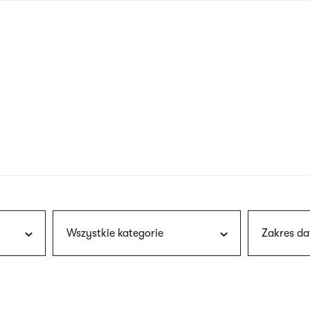
nagłówku
wersja
polska
Wszystkie kategorie
Zakres da