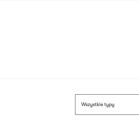
Przejdź
do
treści
Szukaj
Wszystkie typy