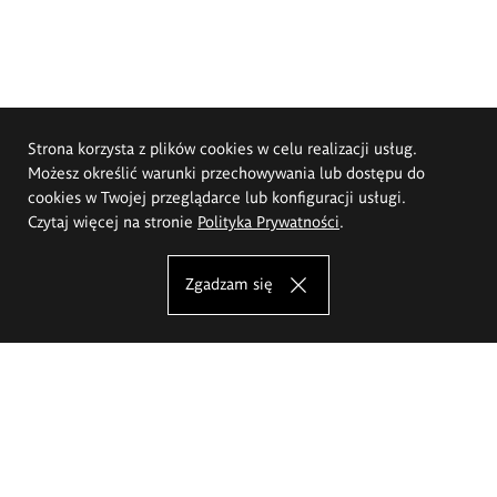
Strona korzysta z plików cookies w celu realizacji usług.
Możesz określić warunki przechowywania lub dostępu do
cookies w Twojej przeglądarce lub konfiguracji usługi.
Czytaj więcej na stronie
Polityka Prywatności
.
Zgadzam się
Akademia Sztuk Pięknych im.
Eugeniusza Gepperta we Wrocławiu