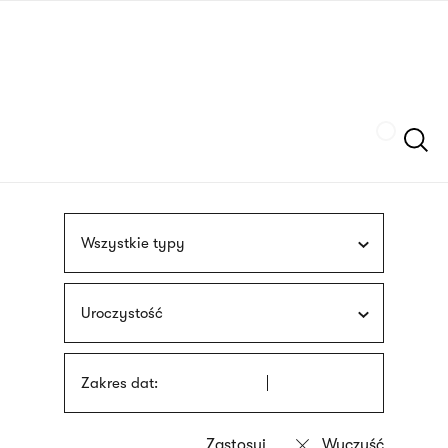
Przejdź
języka
do
migowego
treści
Szukaj
Wszystkie typy
Uroczystość
Zakres dat: