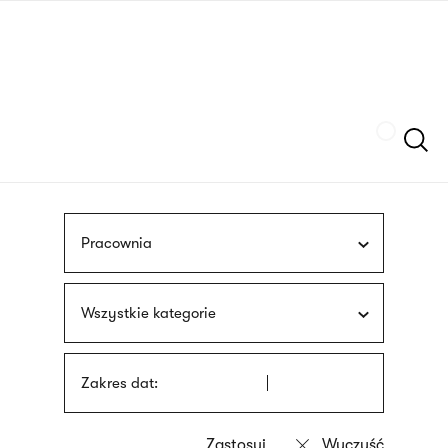
Przejdź
języka
do
migowego
treści
Szukaj
Pracownia
Wszystkie kategorie
Zakres dat: