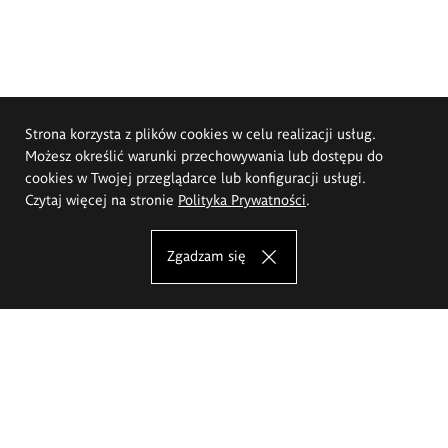
Strona korzysta z plików cookies w celu realizacji usług.
Możesz określić warunki przechowywania lub dostępu do
cookies w Twojej przeglądarce lub konfiguracji usługi.
Czytaj więcej na stronie
Polityka Prywatności
.
Zgadzam się
Akademia Sztuk Pięknych im.
Eugeniusza Gepperta we Wrocławiu