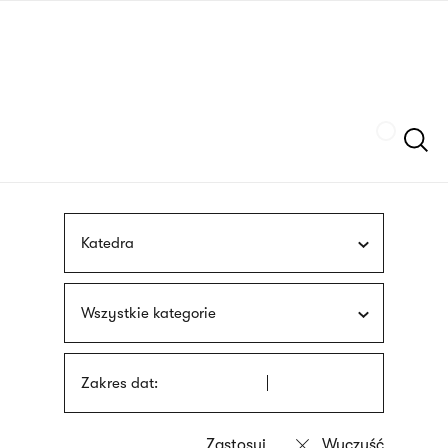
Przejdź
języka
do
migowego
treści
Szukaj
Katedra
Wszystkie kategorie
Zakres dat: