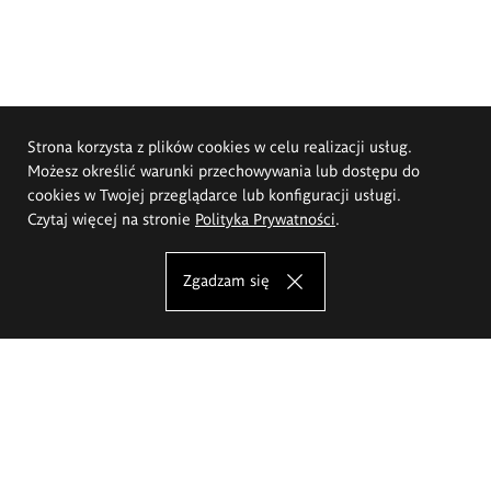
Strona korzysta z plików cookies w celu realizacji usług.
Możesz określić warunki przechowywania lub dostępu do
cookies w Twojej przeglądarce lub konfiguracji usługi.
Czytaj więcej na stronie
Polityka Prywatności
.
Zgadzam się
Akademia Sztuk Pięknych im.
Eugeniusza Gepperta we Wrocławiu