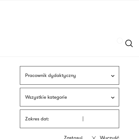
Przejdź
języka
do
migowego
treści
Szukaj
Pracownik dydaktyczny
Wszystkie kategorie
Zakres dat: