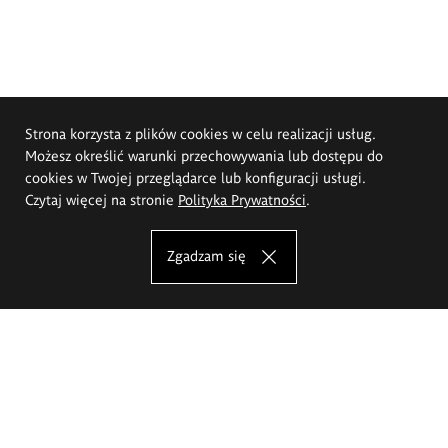
Strona korzysta z plików cookies w celu realizacji usług.
Możesz określić warunki przechowywania lub dostępu do
cookies w Twojej przeglądarce lub konfiguracji usługi.
Czytaj więcej na stronie
Polityka Prywatności
.
Zgadzam się
Akademia Sztuk Pięknych im.
Eugeniusza Gepperta we Wrocławiu