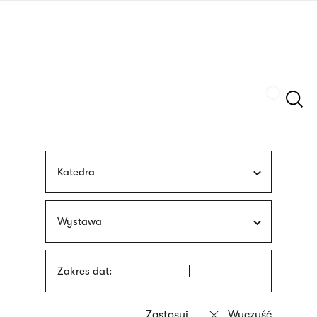
Przejdź
języka
do
migowego
treści
Szukaj
Katedra
Wystawa
Zakres dat: