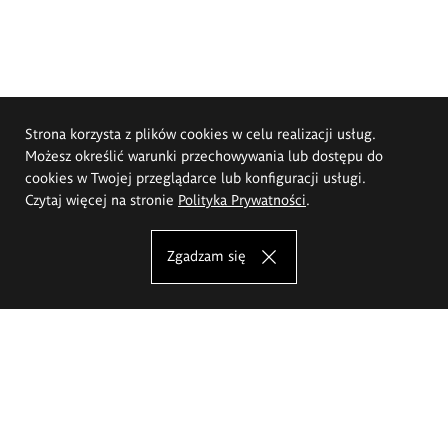
Strona korzysta z plików cookies w celu realizacji usług.
Możesz określić warunki przechowywania lub dostępu do
cookies w Twojej przeglądarce lub konfiguracji usługi.
Czytaj więcej na stronie
Polityka Prywatności
.
Zgadzam się
Akademia Sztuk Pięknych im.
Eugeniusza Gepperta we Wrocławiu