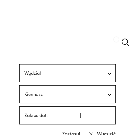
Przejdź
języka
do
migowego
treści
Szukaj
Wydział
Kiermasz
Zakres dat: