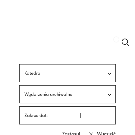
Przejdź
języka
do
migowego
treści
Szukaj
Katedra
Wydarzenia archiwalne
Zakres dat: