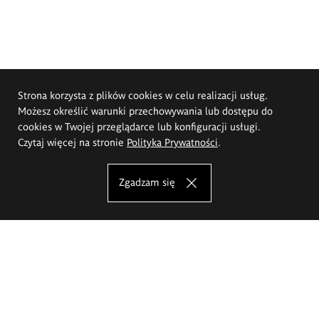
Strona korzysta z plików cookies w celu realizacji usług.
Możesz określić warunki przechowywania lub dostępu do
cookies w Twojej przeglądarce lub konfiguracji usługi.
Czytaj więcej na stronie
Polityka Prywatności
.
Zgadzam się
Akademia Sztuk Pięknych im.
Eugeniusza Gepperta we Wrocławiu