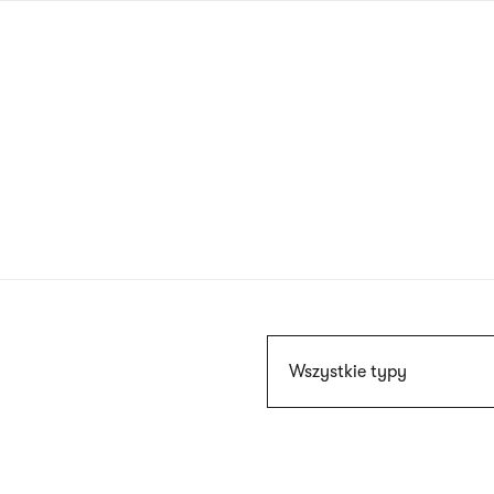
Przejdź
do
treści
Szukaj
Wszystkie typy