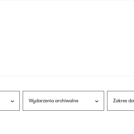
nagłówku
wersja
polska
Wydarzenia archiwalne
Zakres da