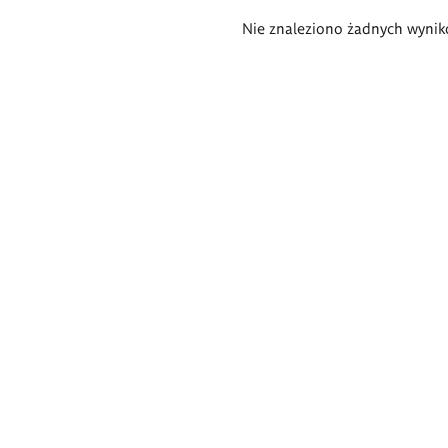
Wyniki
Nie znaleziono żadnych wynik
wyszukiwania