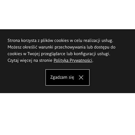
Strona korzysta z plików cookies w celu realizacji usług.
Możesz określić warunki przechowywania lub dostępu do
cookies w Twojej przeglądarce lub konfiguracji usługi.
Czytaj więcej na stronie
Polityka Prywatności
.
Zgadzam się
Akademia Sztuk Pięknych im.
Eugeniusza Gepperta we Wrocławiu