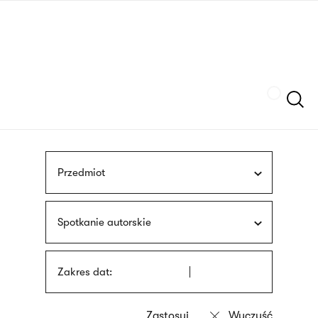
Przejdź
języka
do
migowego
treści
Szukaj
Przedmiot
Spotkanie autorskie
Zakres dat: