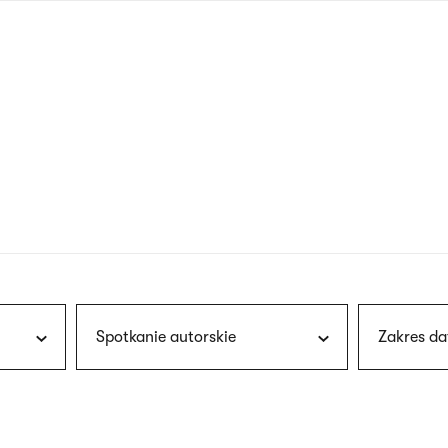
nagłówku
wersja
polska
Spotkanie autorskie
Zakres da