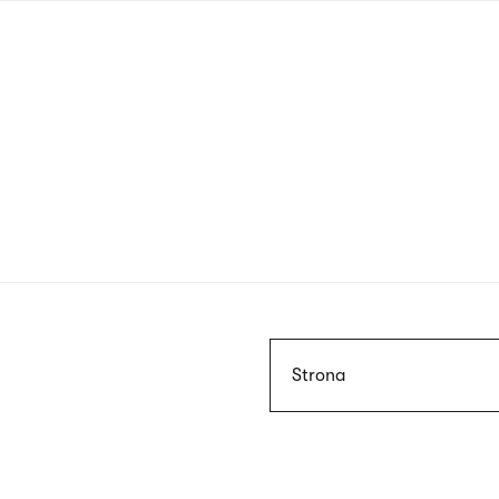
Przejdź
do
treści
Szukaj
Strona