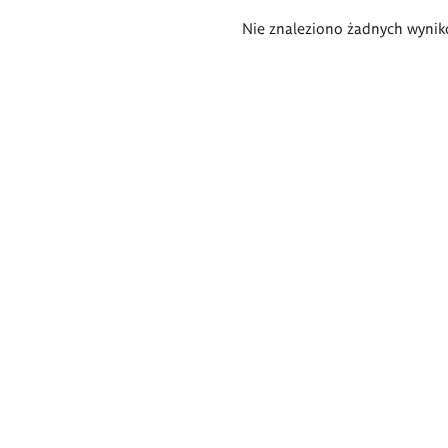
Wyniki
Nie znaleziono żadnych wynik
wyszukiwania