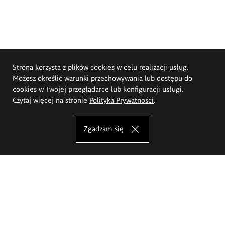
Strona korzysta z plików cookies w celu realizacji usług.
Możesz określić warunki przechowywania lub dostępu do
cookies w Twojej przeglądarce lub konfiguracji usługi.
Czytaj więcej na stronie
Polityka Prywatności
.
Zgadzam się
Akademia Sztuk Pięknych im.
Eugeniusza Gepperta we Wrocławiu