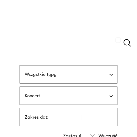
Przejdź
języka
do
migowego
treści
Szukaj
Wszystkie typy
Koncert
Zakres dat: