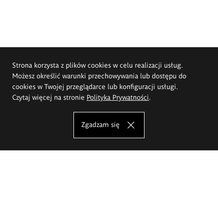
Strona korzysta z plików cookies w celu realizacji usług.
Możesz określić warunki przechowywania lub dostępu do
cookies w Twojej przeglądarce lub konfiguracji usługi.
Czytaj więcej na stronie
Polityka Prywatności
.
Zgadzam się
Akademia Sztuk Pięknych im.
Eugeniusza Gepperta we Wrocławiu