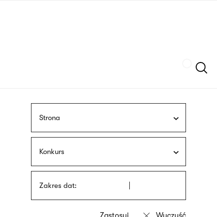
Przejdź
języka
do
migowego
treści
Szukaj
Strona
Konkurs
Zakres dat: