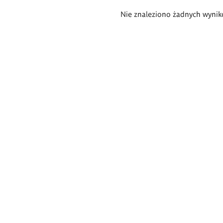
Wyniki
Nie znaleziono żadnych wynik
wyszukiwania