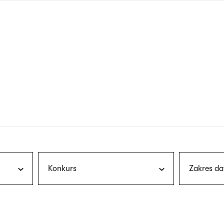
nagłówku
wersja
polska
Konkurs
Zakres da