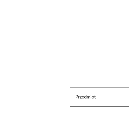
Przejdź
do
treści
Szukaj
Przedmiot