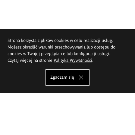
Strona korzysta z plików cookies w celu realizacji usług.
Możesz określić warunki przechowywania lub dostępu do
cookies w Twojej przeglądarce lub konfiguracji usługi.
Czytaj więcej na stronie
Polityka Prywatności
.
Zgadzam się
Akademia Sztuk Pięknych im.
Eugeniusza Gepperta we Wrocławiu