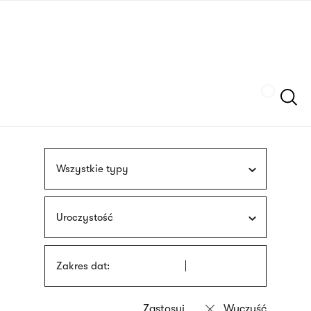
Przejdź
języka
do
migowego
treści
Szukaj
Wszystkie typy
Uroczystość
Zakres dat: