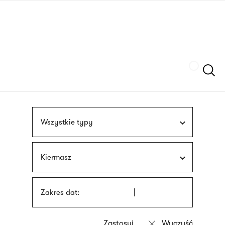
Przejdź
języka
do
migowego
treści
Szukaj
Wszystkie typy
Kiermasz
Zakres dat: