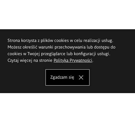
Strona korzysta z plików cookies w celu realizacji usług.
Możesz określić warunki przechowywania lub dostępu do
cookies w Twojej przeglądarce lub konfiguracji usługi.
Czytaj więcej na stronie
Polityka Prywatności
.
Zgadzam się
Akademia Sztuk Pięknych im.
Eugeniusza Gepperta we Wrocławiu