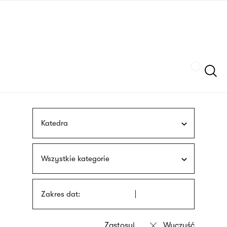
Przejdź
języka
do
migowego
treści
Szukaj
Katedra
Wszystkie kategorie
Zakres dat: