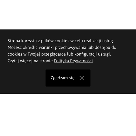
Strona korzysta z plików cookies w celu realizacji usług.
Możesz określić warunki przechowywania lub dostępu do
cookies w Twojej przeglądarce lub konfiguracji usługi.
Czytaj więcej na stronie
Polityka Prywatności
.
Zgadzam się
Akademia Sztuk Pięknych im.
Eugeniusza Gepperta we Wrocławiu