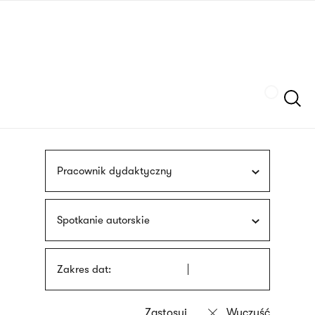
Przejdź
języka
do
migowego
treści
Szukaj
Pracownik dydaktyczny
Spotkanie autorskie
Zakres dat: