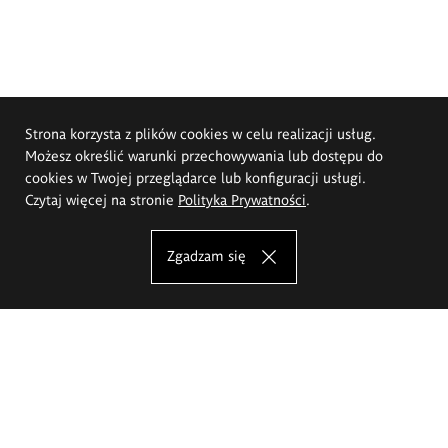
Strona korzysta z plików cookies w celu realizacji usług.
Możesz określić warunki przechowywania lub dostępu do
cookies w Twojej przeglądarce lub konfiguracji usługi.
Czytaj więcej na stronie
Polityka Prywatności
.
Zgadzam się
Akademia Sztuk Pięknych im.
Eugeniusza Gepperta we Wrocławiu