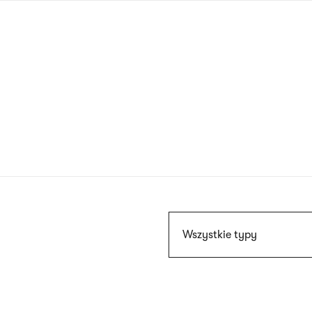
Przejdź
do
treści
Szukaj
Wszystkie typy