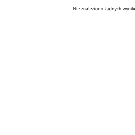
Wyniki
Nie znaleziono żadnych wynik
wyszukiwania