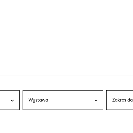
nagłówku
wersja
polska
Wystawa
Zakres da