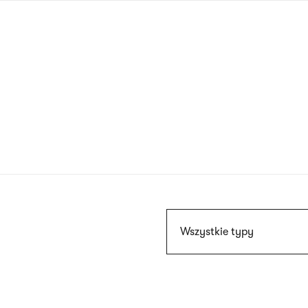
Przejdź
do
treści
Szukaj
Wszystkie typy