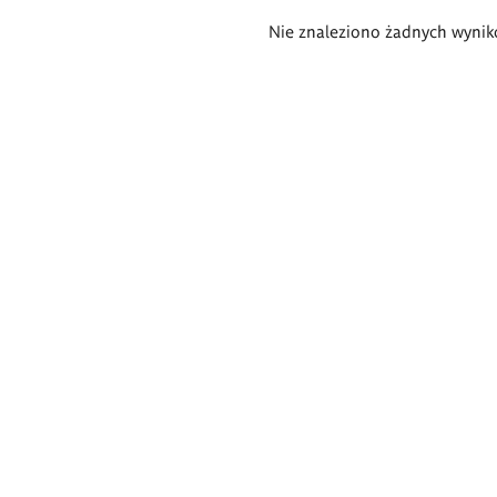
Wyniki
Nie znaleziono żadnych wynik
wyszukiwania